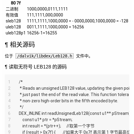
80 7f
二进制
1000,0000,0111,1111
有效值
111,1111,000,0000
sleb128
1111,1111,1000,0000 = - 0000,0000,1000,0000 = -128
uleb128
0011,1111,1000,0000 = 16256
uleb128p1
16256-1=16255
相关源码
位于
/dalvik/libdex/Leb128.h
文件中。
读取无符号 LEB128 的源码
1
/*
2
 * Reads an unsigned LEB128 value, updating the given point
3
 * just past the end of the read value. This function tolerate
4
 * non-zero high-order bits in the fifth encoded byte.
5
 */
6
DEX_INLINE int readUnsignedLeb128(const u1** pStream) {
7
    const u1* ptr = *pStream;
8
    int result = *(ptr++);      //取第一个字节
9
    if (result > 0x7f) {        //如果大于 0x7f 表示第 1 字节最高位