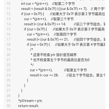
10
        int cur = *(ptr++);     //取第二个字节
11
        result = (result & 0x7f) | ((cur & 0x7f) << 7); 
12
        if (cur > 0x7f) {        //如果大于 0x7f 表示第 2 字节最高位为
13
            cur = *(ptr++);      //取第三个字节
14
            result |= (cur & 0x7f) << 14;           //前三
15
            if (cur > 0x7f) {        //如果大于 0x7f 表示第 3 字节最高
16
                cur = *(ptr++);      //取第四个字节
17
                result |= (cur & 0x7f) << 21;       //前四
18
                if (cur > 0x7f) {       //如果大于 0x7f 表示第 4 字节最
19
                    /*
20
                     * 这里不检查 ptr 指针是否越界
21
                     * 也不检查第五个字节的最高位是否为0
22
                     */
23
                    cur = *(ptr++);                //取第五个字节
24
                    result |= cur << 28;           //前五个字节组
25
                }
26
            }
27
        }
28
    }
29
    *pStream = ptr;
30
    return result;