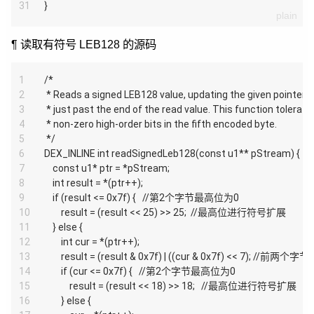
31
}
读取有符号 LEB128 的源码
1
/*
2
 * Reads a signed LEB128 value, updating the given pointer t
3
 * just past the end of the read value. This function tolerate
4
 * non-zero high-order bits in the fifth encoded byte.
5
 */
6
DEX_INLINE int readSignedLeb128(const u1** pStream) {
7
    const u1* ptr = *pStream;
8
    int result = *(ptr++);
9
    if (result <= 0x7f) {   //第2个字节最高位为0
10
        result = (result << 25) >> 25;  //最高位进行符号扩展
11
    } else {
12
        int cur = *(ptr++);
13
        result = (result & 0x7f) | ((cur & 0x7f) << 7); //前两个
14
        if (cur <= 0x7f) {   //第2个字节最高位为0
15
            result = (result << 18) >> 18;   //最高位进行符号扩展
16
        } else {