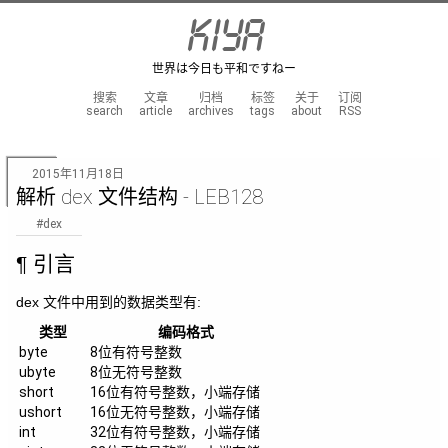
kiya
世界は今日も平和ですねー
搜索
文章
归档
标签
关于
订阅
search
article
archives
tags
about
RSS
2015年11月18日
解析 dex 文件结构 - LEB128
dex
引言
dex 文件中用到的数据类型有:
类型
编码格式
byte
8位有符号整数
ubyte
8位无符号整数
short
16位有符号整数，小端存储
ushort
16位无符号整数，小端存储
int
32位有符号整数，小端存储