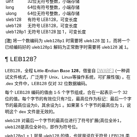
uint
32位无符号整数，小端存储
long
64位有符号整数，小端存储
ulong
64位无符号整数，小端存储
sleb128
有符号 LEB128，可变长度
uleb128
无符号 LEB128，可变长度
uleb128p1
无符号 LEB128 加 1，可变长度
[
注
] 将一个数编码为 uleb128p1 时需要将 uleb128 加 1，而将一个
已经编码好的 uleb128p1 解码为正常数字时需要将 uleb128 减 1。
LEB128？
LEB128，全程
L
ittle-
E
ndian
B
ase
128
，借鉴自
DWARF3
(一种调
试文件格式，广泛用于 Unix、Linux等操作系统，可扩展性强) 。在
.dex 文件中，LEB128 仅对 32 位数据编码。
每个 LEB128 编码的值由 1-5 个字节组成，合在一起表示一个 32
位的值。每个字节的有效位只有7位，最高位作为标记：最后一个字
节的最高位设为0，其余设为1 。如果第 5 个字节的最高位为 1，说
明这个 dex 文件是无效的。
sleb128 对最后一个字节的最高位进行了符号扩展(高位全补1，
uleb128是高位全补0)，即作为符号位。
uleb128p1 + 1 就是 uleb128 的值，也就是说在无符号 LEB128 类